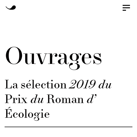
Skip
Toggl
naviga
Skip
to
primary
links
navigation
Ouvrages
Skip
to
content
La sélection
2019 du
Prix
du
Roman
d’
Écologie