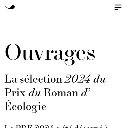
Skip
Toggl
naviga
Skip
to
primary
links
navigation
Ouvrages
Skip
to
content
La sélection
2024 du
Prix
du
Roman
d’
Écologie