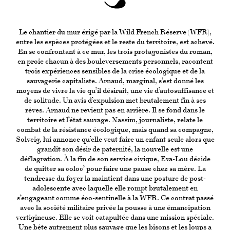
Le chantier du mur érigé par la Wild French Réserve (WFR),
entre les espèces protégées et le reste du territoire, est achevé.
En se confrontant à ce mur, les trois protagonistes du roman,
en proie chacun à des bouleversements personnels, racontent
trois expériences sensibles de la crise écologique et de la
sauvagerie capitaliste. Arnaud, marginal, s’est donné les
moyens de vivre la vie qu’il désirait, une vie d’autosuffisance et
de solitude. Un avis d’expulsion met brutalement fin à ses
rêves. Arnaud ne revient pas en arrière. Il se fond dans le
territoire et l’état sauvage. Nassim, journaliste, relate le
combat de la résistance écologique, mais quand sa compagne,
Solveig, lui annonce qu’elle veut faire un enfant seule alors que
grandit son désir de paternité, la nouvelle est une
déflagration. À la fin de son service civique, Eva-Lou décide
de quitter sa coloc’ pour faire une pause chez sa mère. La
tendresse du foyer la maintient dans une posture de post-
adolescente avec laquelle elle rompt brutalement en
s’engageant comme éco-sentinelle à la WFR. Ce contrat passé
avec la société militaire privée la pousse à une émancipation
vertigineuse. Elle se voit catapultée dans une mission spéciale.
Une bête autrement plus sauvage que les bisons et les loups a