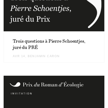
Trois questions à Pierre Schoentjes,
juré du PRÉ
AVR 14
AUTHOR
BENJAMIN CARON