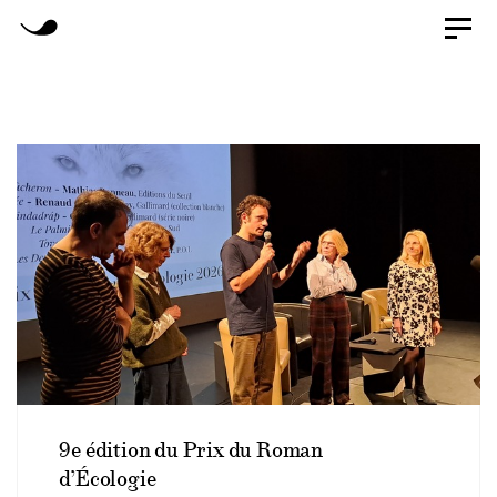
Skip
Toggl
naviga
Skip
to
primary
links
navigation
Skip
to
content
9e édition du Prix du Roman
d’Écologie