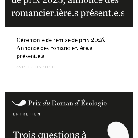
Cérémonie de remise de prix 2025,
Annonce des romancier.ière.s
présent.e.s
AVR 15
AUTHOR
BAPTISTE