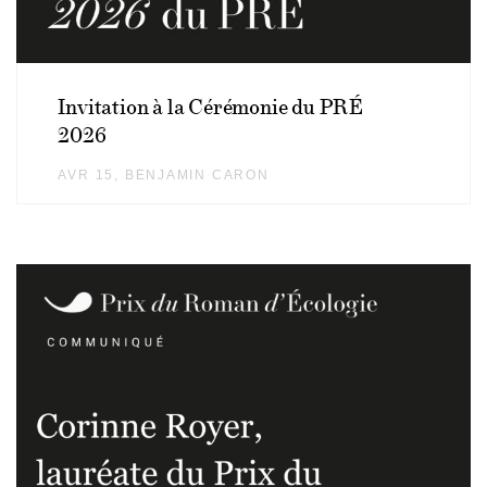
Invitation à la Cérémonie du PRÉ
2026
AVR 15
AUTHOR
BENJAMIN CARON