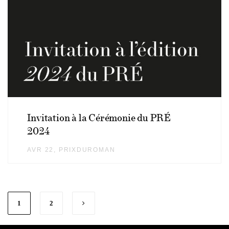
Invitation à la Cérémonie du PRÉ
2024
AVR 22
AUTHOR
PRIXDUROMAN
1
2