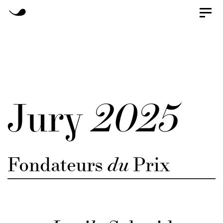
Skip
Toggl
naviga
Skip
to
primary
links
navigation
Skip
to
Jury
2025
content
Fondateurs
du
Prix