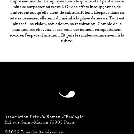
impressionnante. L’employée modèle qu’elle était peut encore
plus se surpasser au travail. Or des effets insoupçonnés de
l’intervention qu’elle vient de subir l’affolent. L’espace dans sa
tête se resserre, elle sent du métal à la place de ses os. Tout est
plus vif – sa vision, son odorat, sa respiration. Comble de la
panique, ses cheveux et ses poils deviennent complètement
roux en l’espace d’une nuit. Et puis les mâles commencent à la
suivre.
Association Prix
du
Roman
d’
Écologie
212 rue Saint-Martin 75003 Paris
©2026 Tous droits réservés