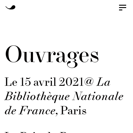
Skip
Toggl
naviga
Skip
to
primary
links
navigation
Ouvrages
Skip
to
content
Le 15 avril 2021
@ La
Bibliothèque Nationale
de
France,
Paris